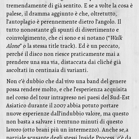
tremendamente di già sentito. E se a volte la cosa è
palese, il dramma aggiunto è che, oltretutto,
l’autoplagio è perennemente dietro l’angolo. Il
tutto nonostante gli spunti di divertimento e
coinvolgimento, che ci sono e si notano (“
Walk
Alone
” o la stessa title track). Ed è un peccato,
perché il disco non riesce praticamente mai a
prendere una sua via, distaccata dai cliché già
ascoltati in centinaia di varianti.
Non c’è dubbio che dal vivo una band del genere
possa rendere molto, e che l’esperienza acquisita
nel corso del tour intrapreso nei paesi del Sud-Est
Asiatico durante il 2007 abbia potuto portare
nuove esperienze dall’indubbio valore, ma questo
non basta a salvare i trentuno minuti di questo
lavoro (otto brani più un intermezzo). Anche se,a
parziale scusante degli stessi Inside Process, c’è da