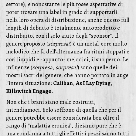
settore), e nonostante le più rosee aspettative di
poter trovare una label in grado di supportarli
nella loro opera di distribuzione, anche questo full
length di debutto è totalmente autoprodotto e
distribuito, con il solo aiuto degli “sponsor”.
Il
genere proposto (
sorpresa!
) è un metal-core molto
melodico che fa dell’alternanza fra ritmi stoppati e
cori limpidi e -appunto- melodici, il suo perno. Le
influenze (
sorpresa, sorpresa!
) sono quelle dei
mostri sacri del genere, che hanno portato in auge
l’intera situazione:
Caliban
,
As I Lay Dying
,
Killswitch Engage
.
Non che i brani siano male costruiti,
intendiamoci. Solo soffrono di quella che per il
genere potrebbe essere considerata ben oltre il
rango di “malattia cronica”, diciamo pure che è
una condanna a tutti gli effetti: i pezzi sanno tutti