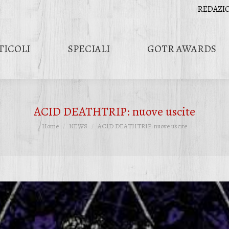
REDAZI
TICOLI
SPECIALI
GOTR AWARDS
ACID DEATHTRIP: nuove uscite
Tu sei qui:
Home
NEWS
ACID DEATHTRIP: nuove uscite