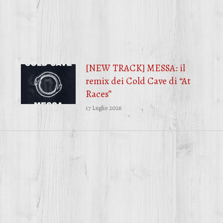
su
su
su
Facebook
Twitter
WhatsApp
[NEW TRACK] MESSA: il
remix dei Cold Cave di “At
Races”
17 Luglio 2026