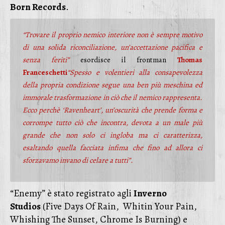
Born Records
.
“
Trovare il proprio nemico interiore non è sempre motivo
di una solida riconciliazione, un’accettazione pacifica e
senza feriti”
esordisce il frontman
Thomas
Franceschetti
“Spesso e volentieri alla consapevolezza
della propria condizione segue una ben più meschina ed
immorale trasformazione in ciò che il nemico rappresenta.
Ecco perchè ‘Ravenheart’, un’oscurità che prende forma e
corrompe tutto ciò che incontra, devota a un male più
grande che non solo ci ingloba ma ci caratterizza,
esaltando quella facciata infima che fino ad allora ci
sforzavamo invano di celare a tutti”.
“Enemy” è stato registrato agli
Inverno
Studios
(Five Days Of Rain, Whitin Your Pain,
Whishing The Sunset, Chrome Is Burning) e