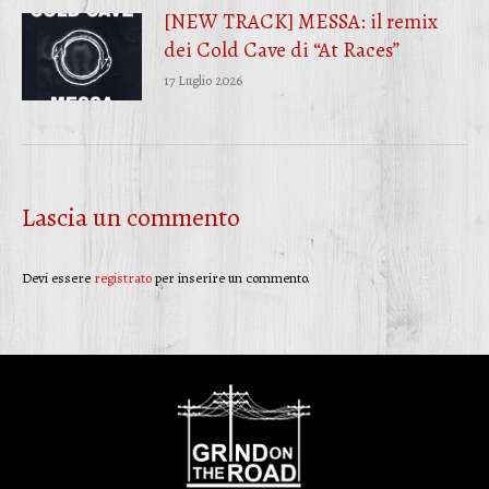
[NEW TRACK] MESSA: il remix
dei Cold Cave di “At Races”
17 Luglio 2026
Lascia un commento
Devi essere
registrato
per inserire un commento.