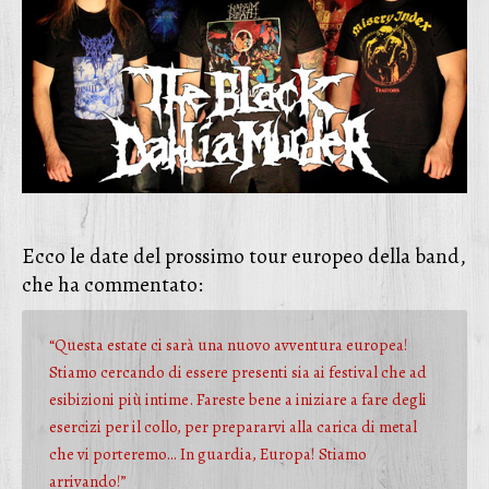
Ecco le date del prossimo tour europeo della band,
che ha commentato:
“Questa estate ci sarà una nuovo avventura europea!
Stiamo cercando di essere presenti sia ai festival che ad
esibizioni più intime. Fareste bene a iniziare a fare degli
esercizi per il collo, per prepararvi alla carica di metal
che vi porteremo… In guardia, Europa! Stiamo
arrivando!”