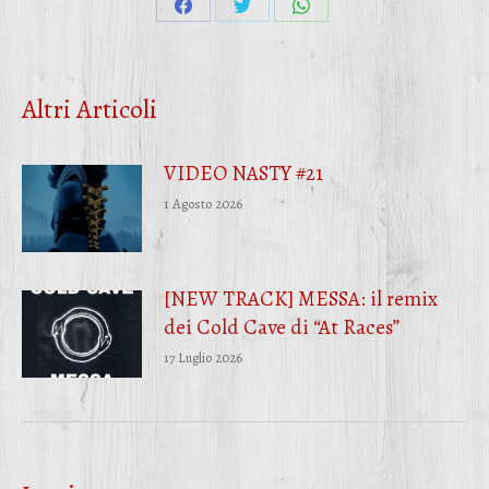
Condividi
Condividi
Condividi
su
su
su
Facebook
Twitter
WhatsApp
Altri Articoli
VIDEO NASTY #21
1 Agosto 2026
[NEW TRACK] MESSA: il remix
dei Cold Cave di “At Races”
17 Luglio 2026