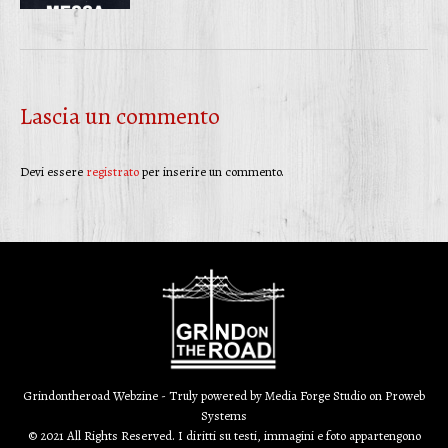
Lascia un commento
Devi essere
registrato
per inserire un commento.
Grindontheroad Webzine - Truly powered by
Media Forge Studio
on
Proweb
Systems
© 2021 All Rights Reserved. I diritti su testi, immagini e foto appartengono