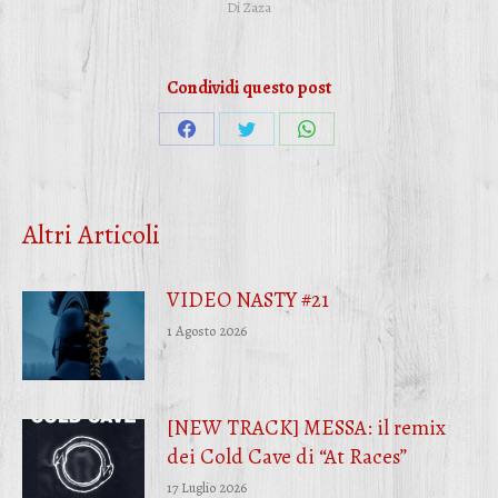
Di
Zaza
Condividi questo post
Condividi
Condividi
Condividi
su
su
su
Facebook
Twitter
WhatsApp
Altri Articoli
VIDEO NASTY #21
1 Agosto 2026
[NEW TRACK] MESSA: il remix
dei Cold Cave di “At Races”
17 Luglio 2026