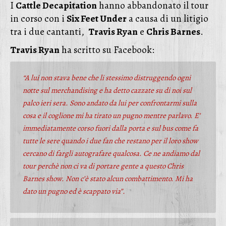
I
Cattle Decapitation
hanno abbandonato il tour
in corso con i
Six Feet Under
a causa di un litigio
tra i due cantanti,
Travis Ryan
e
Chris Barnes
.
Travis Ryan
ha scritto su Facebook:
“A lui non stava bene che li stessimo distruggendo ogni
notte sul merchandising e ha detto cazzate su di noi sul
palco ieri sera. Sono andato da lui per confrontarmi sulla
cosa e il coglione mi ha tirato un pugno mentre parlavo. E’
immediatamente corso fuori dalla porta e sul bus come fa
tutte le sere quando i due fan che restano per il loro show
cercano di fargli autografare qualcosa. Ce ne andiamo dal
tour perchè non ci va di portare gente a questo Chris
Barnes show. Non c’è stato alcun combattimento. Mi ha
dato un pugno ed è scappato via”.