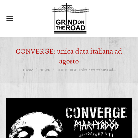
Ce
CONVERGE: unica data italiana ad
agosto
Tu sei qui:
Home
NEWS
CONVERGE: unica data italiana ad…