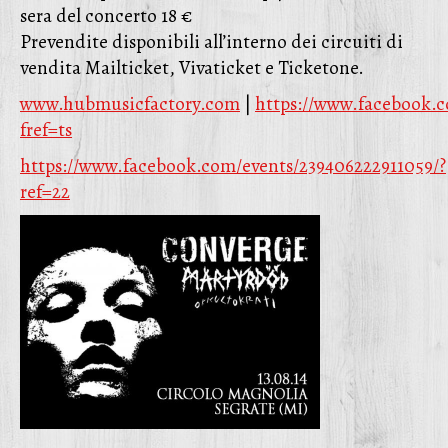
sera del concerto 18 €
Prevendite disponibili all’interno dei circuiti di
vendita Mailticket, Vivaticket e Ticketone.
www.hubmusicfactory.com
|
https://www.facebook.
fref=ts
https://www.facebook.com/events/239406222911059/?
ref=22