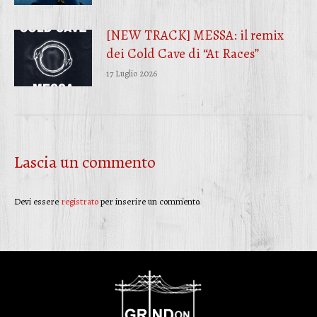
[NEW TRACK] MESSA: il remix
dei Cold Cave di “At Races”
17 Luglio 2026
Lascia un commento
Devi essere
registrato
per inserire un commento.