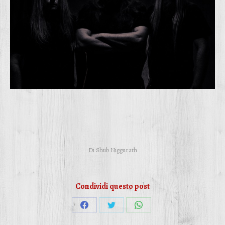
Di
Shub Niggurath
Condividi questo post
Condividi
Condividi
Condividi