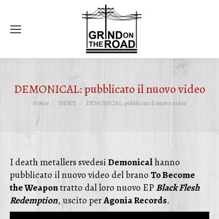
Ce
DEMONICAL: pubblicato il nuovo video
Tu sei qui:
Home
NEWS
DEMONICAL: pubblicato il nuovo video
I death metallers svedesi
Demonical
hanno
pubblicato il nuovo video del brano
To Become
the Weapon
tratto dal loro nuovo EP
Black Flesh
Redemption
, uscito per
Agonia Records
.