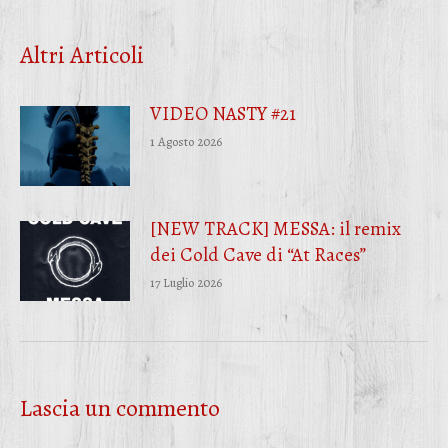
su
su
su
Facebook
Twitter
WhatsApp
Altri Articoli
VIDEO NASTY #21
1 Agosto 2026
[NEW TRACK] MESSA: il remix
dei Cold Cave di “At Races”
17 Luglio 2026
Lascia un commento