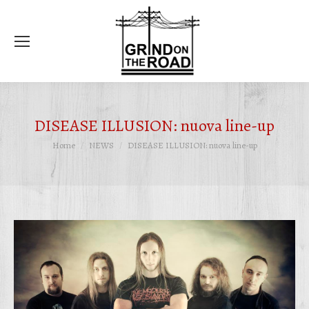
Ce
DISEASE ILLUSION: nuova line-up
Tu sei qui:
Home
NEWS
DISEASE ILLUSION: nuova line-up