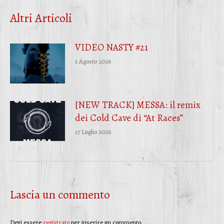
Facebook
Twitter
WhatsApp
Altri Articoli
VIDEO NASTY #21
1 Agosto 2026
[NEW TRACK] MESSA: il remix
dei Cold Cave di “At Races”
17 Luglio 2026
Lascia un commento
Devi essere
registrato
per inserire un commento.