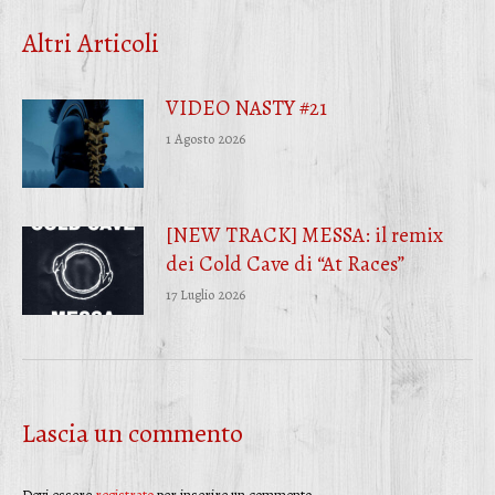
Facebook
Twitter
WhatsApp
Altri Articoli
VIDEO NASTY #21
1 Agosto 2026
[NEW TRACK] MESSA: il remix
dei Cold Cave di “At Races”
17 Luglio 2026
Lascia un commento
Devi essere
registrato
per inserire un commento.