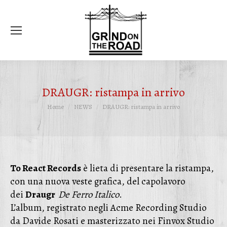
Ce
DRAUGR: ristampa in arrivo
Tu sei qui:
Home
NEWS
DRAUGR: ristampa in arrivo
To React Records
è lieta di presentare la ristampa,
con una nuova veste grafica, del capolavoro
dei
Draugr
De Ferro Italico
.
L’album, registrato negli Acme Recording Studio
da Davide Rosati e masterizzato nei Finvox Studio