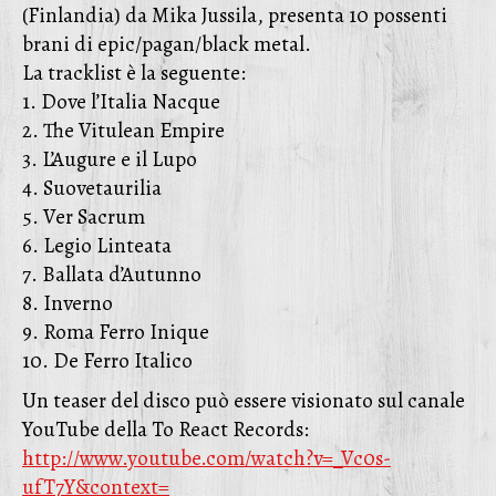
(Finlandia) da Mika Jussila, presenta 10 possenti
brani di epic/pagan/black metal.
La tracklist è la seguente:
1. Dove l’Italia Nacque
2. The Vitulean Empire
3. L’Augure e il Lupo
4. Suovetaurilia
5. Ver Sacrum
6. Legio Linteata
7. Ballata d’Autunno
8. Inverno
9. Roma Ferro Inique
10. De Ferro Italico
Un teaser del disco può essere visionato sul canale
YouTube della To React Records:
http://www.youtube.com/watch?
v=_Vc0s-
ufT7Y&context=