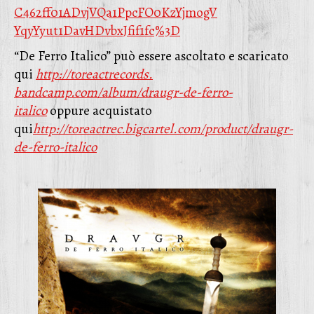
C462ff01ADvjVQa1PpcFO0KzYjmogV
YqyYyut1DavHDvbxJfif1fc%3D
“De Ferro Italico” può essere ascoltato e scaricato
qui
http://toreactrecords.
bandcamp.com/album/draugr-de-
ferro-
italico
oppure acquistato
qui
http://toreactrec.bigcartel.
com/product/draugr-
de-ferro-
italico