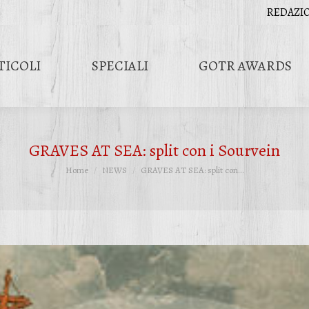
REDAZI
TICOLI
SPECIALI
GOTR AWARDS
GRAVES AT SEA: split con i Sourvein
Tu sei qui:
Home
NEWS
GRAVES AT SEA: split con…