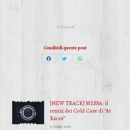
Di
Bastard
Condividi questo post
Condividi
Condividi
Condividi
su
su
su
Facebook
Twitter
WhatsApp
[NEW TRACK] MESSA: il
remix dei Cold Cave di “At
Races”
17 Luglio 2026