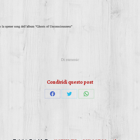
ero la opener song dell’album “Ghosts of Unconsciousness”
Di
zummic
Condividi questo post
Condividi
Condividi
Condividi
su
su
su
Facebook
Twitter
WhatsApp