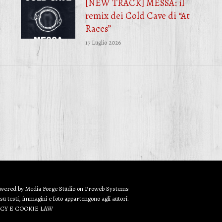
[NEW TRACK] MESSA: il
remix dei Cold Cave di “At
Races”
17 Luglio 2026
owered by
Media Forge Studio
on
Proweb
Systems
 su testi, immagini e foto appartengono agli autori.
ACY E COOKIE LAW