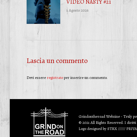
VIDEO NASTY #21
1 Agosto 2026
Lascia un commento
Devi essere
registrato
per inserire un commento.
Grindontheroad Webzine - Truly p
© 2021 All Rights Reserved. I diritti
Logo designed by
STRX
//////
PRIV