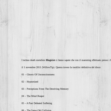
I techno death metallers
Illogicist
ci fanno sapere che con il mastering effettuato presso i
il 1 novembre 2011 (WillowTip). Questa invece la tracklist definitiva del disco:
01 – Ghosts Of Unconsciousness
02 – Hypnotized
03 – Perceptions From The Deceiving Memory
04 – The Mind Reaper
05 – A Past Defeated Suffering
06 – The Same Old Collision