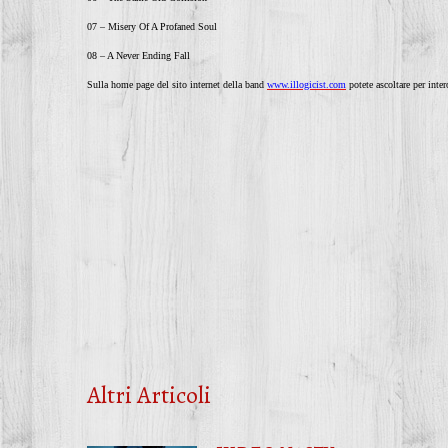
07 – Misery Of A Profaned Soul
08 – A Never Ending Fall
Sulla home page del sito internet della band
www.illogicist.com
potete ascoltare per int
Altri Articoli