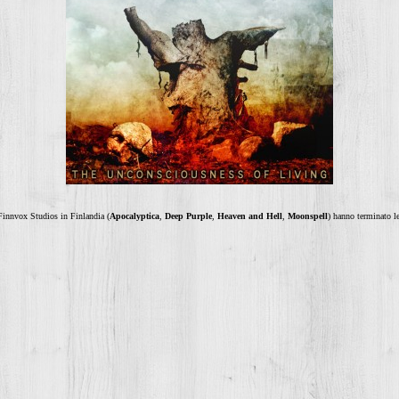
 Finnvox Studios in Finlandia (
Apocalyptica
,
Deep Purple
,
Heaven and Hell
,
Moonspell
) hanno terminato l