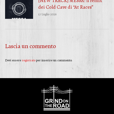
[NEW TRACK] MESSA: il remix
dei Cold Cave di “At Races”
17 Luglio 2026
Lascia un commento
Devi essere
registrato
per inserire un commento.