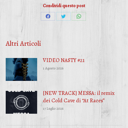
Condividi questo post
Condividi
Condividi
Condividi
su
su
su
Facebook
Twitter
WhatsApp
Altri Articoli
VIDEO NASTY #21
1 Agosto 2026
[NEW TRACK] MESSA: il remix
dei Cold Cave di “At Races”
17 Luglio 2026