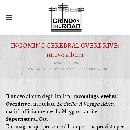
Ce
INCOMING CEREBRAL OVERDRIVE:
nuovo album
Tu sei qui:
Home
NEWS
INCOMING CEREBRAL OVERDRIVE: nuovo album
Il nuovo album degli italiani
Incoming Cerebral
Overdrive
, intitolato
Le Stelle: A Voyage Adrift
,
uscirà ufficialmente il 7 Maggio tramite
Supernatural Cat
.
L’immagine qui presente è la copertina prevista per