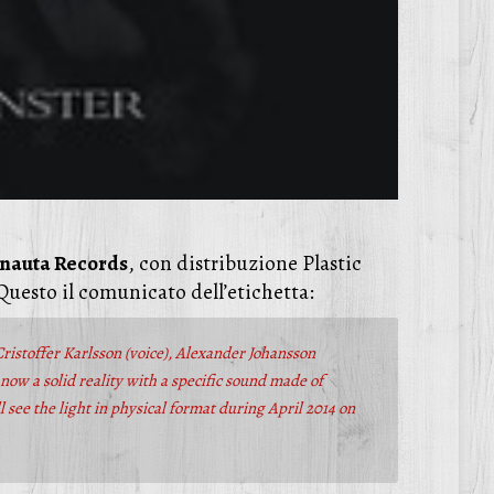
nauta Records
, con distribuzione Plastic
 Questo il comunicato dell’etichetta:
 Cristoffer Karlsson (voice), Alexander Johansson
ow a solid reality with a specific sound made of
see the light in physical format during April 2014 on