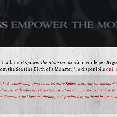
but album
Empower the Monster
uscirà in vinile per
Argo
From the Sea (The Birth of a Monster)”, è disponibile
qui
.
f the Swedish sludge/post metal creature
Koloss
, featuring the talents of
drums). With influences from Neurosis, Cult of Luna and Tool, Koloss are n
 ‘Empower the Monster’ (digitally self-produced by the band in 2013) will 