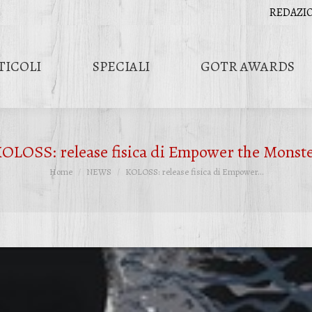
REDAZI
TICOLI
SPECIALI
GOTR AWARDS
OLOSS: release fisica di Empower the Monst
Tu sei qui:
Home
NEWS
KOLOSS: release fisica di Empower…