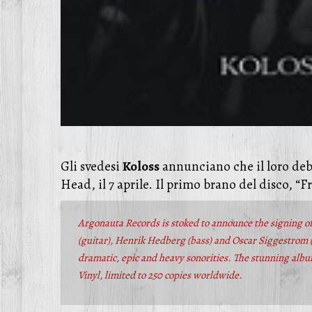
Gli svedesi
Koloss
annunciano che il loro de
Head, il 7 aprile. Il primo brano del disco, “
Argonauta Records is stoked to announce the signing o
(guitar), Henrik Hedberg (bass) and Oscar Siggestrom (
dramatic, epic and heavy sonorities. The stunning album
Vinyl, limited to 250 copies worldwide.