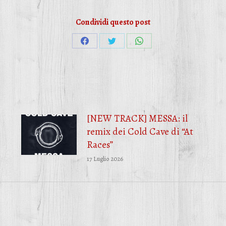
Condividi questo post
Condividi
Condividi
Condividi
su
su
su
Facebook
Twitter
WhatsApp
[NEW TRACK] MESSA: il
remix dei Cold Cave di “At
Races”
17 Luglio 2026