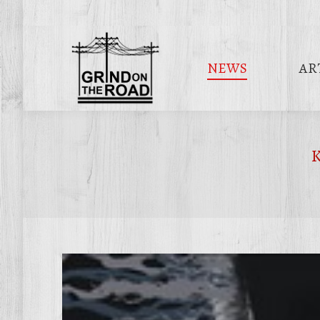
NEWS
AR
K