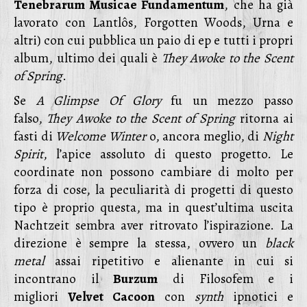
Tenebrarum Musicae Fundamentum
, che ha già
lavorato con Lantlôs, Forgotten Woods, Urna e
altri) con cui pubblica un paio di ep e tutti i propri
album, ultimo dei quali è
They Awoke to the Scent
of Spring
.
Se
A Glimpse Of Glory
fu un mezzo passo
falso,
They Awoke to the Scent of Spring
ritorna ai
fasti di
Welcome Winter
o, ancora meglio, di
Night
Spirit
, l’apice assoluto di questo progetto. Le
coordinate non possono cambiare di molto per
forza di cose, la peculiarità di progetti di questo
tipo è proprio questa, ma in quest’ultima uscita
Nachtzeit sembra aver ritrovato l’ispirazione. La
direzione è sempre la stessa, ovvero un
black
metal
assai ripetitivo e alienante in cui si
incontrano il
Burzum
di Filosofem e i
migliori
Velvet Cacoon
con
synth
ipnotici e