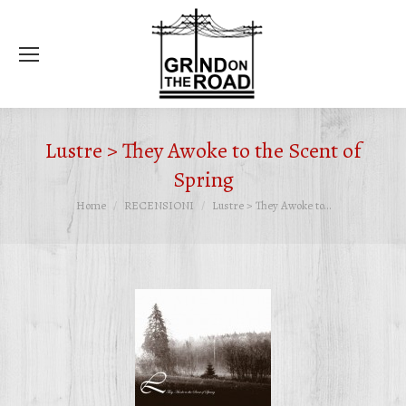
Ce
Lustre > They Awoke to the Scent of
Spring
Tu sei qui:
Home
RECENSIONI
Lustre > They Awoke to…