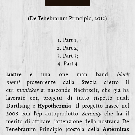
(De Tenebrarum Principio, 2012)
1. Part 1;
2. Part 2;
3. Part 3;
4. Part 4
Lustre
è una one man band
black
metal
proveniente dalla Svezia dietro il
cui
monicker
si nasconde Nachtzeit, che già ha
lavorato con progetti di tutto rispetto quali
Durthang e
Hypothermia
. Il progetto nasce nel
2008 con l’ep autoprodotto
Serenity
che ha il
merito di attirare l’attenzione della nostrana De
Tenebrarum Principio (costola della
Aeternitas