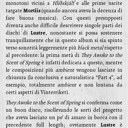
monotoni vicini a
Hliðskjálf
e alle prime uscite
targate
Mortiis
(quando ancora aveva la decenza di
fare buona musica). Con questi presupposti
diventa anche difficile descrivere singole parti dei
dischi di
Lustre
, nonostante si possa sostenere
tranquillamente che in questo album si sia spinto
verso sonorità leggermente più
black metal
rispetto
al precedente: la prima metà di
They Awoke to the
Scent of Spring
è infatti dedicata a questo, mentre
le composizioni più
ambient
vengono lasciate in
chiusura (la conclusiva e naturalistica “Part 4”, ad
esempio, totalmente
ambient
e non lontana da
certi aspetti di Vinterriket).
They Awoke to the Scent of Spring
si conferma come
un buon disco, risollevando le sorti del progetto
che aveva lasciato un po’ di amaro in bocca con il
precedente full length; ovviamente
Lustre
è