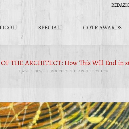
REDAZI
TICOLI
SPECIALI
GOTR AWARDS
F THE ARCHITECT: How This Will End in s
Tu sei qui:
Home
NEWS
MOUTH OF THE ARCHITECT: How…