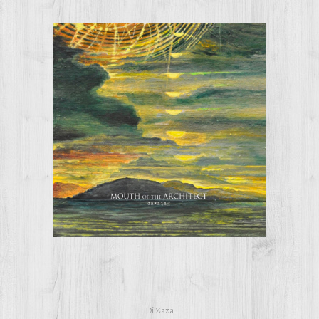
Di
Zaza