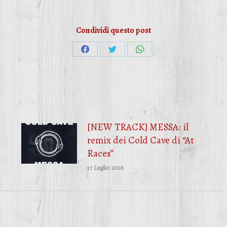
Condividi questo post
Condividi
Condividi
Condividi
su
su
su
Facebook
Twitter
WhatsApp
[NEW TRACK] MESSA: il
remix dei Cold Cave di “At
Races”
17 Luglio 2026