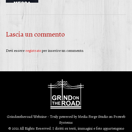
Lascia un commento
Devi essere
registrato
per inserire un commento.
Grindontheroad Webzine - Truly powered by
Media Forge Studio
on
Proweb
Systems
© 2021 All Rights Reserved. I diritti su testi, immagini e foto appartengono