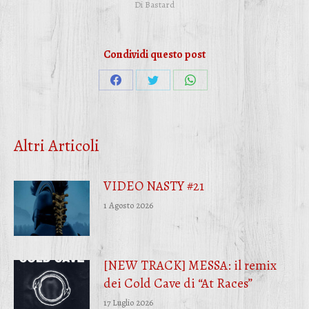
Di
Bastard
Condividi questo post
Condividi
Condividi
Condividi
su
su
su
Facebook
Twitter
WhatsApp
Altri Articoli
VIDEO NASTY #21
1 Agosto 2026
[NEW TRACK] MESSA: il remix
dei Cold Cave di “At Races”
17 Luglio 2026