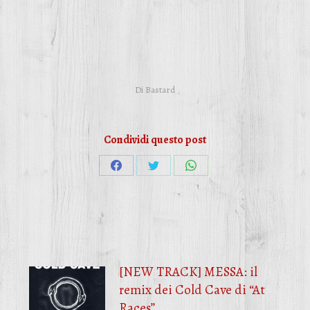
Di
Bastard
Condividi questo post
Condividi
Condividi
Condividi
su
su
su
Facebook
Twitter
WhatsApp
[NEW TRACK] MESSA: il
remix dei Cold Cave di “At
Races”