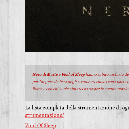
Nero di Marte
e
Void of Sleep
hanno subito un furto del
per fungere da lista degli strumenti rubati con i partic
Roma e con chi vuole aiutarci a trovare la strumentazi
La lista completa della strumentazione di og
strumentazione/
Void Of Sleep