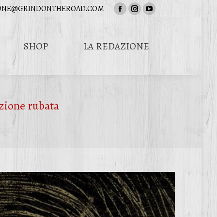
ONE@GRINDONTHEROAD.COM
Facebook
Instagram
YouTube
page
page
page
opens
opens
opens
SHOP
LA REDAZIONE
in
in
in
Cerca:
new
new
new
window
window
window
zione rubata