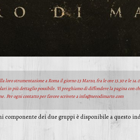
la loro strumentazione a Roma il giorno 23 Marzo, fra le ore 13.30 e le 14.
olari in più dettaglio possibile. Vi preghiamo di diffondere la pagina con c
one. Per ogni contatto per favore scrivete a info@nerodimarte.com
ni componente dei due gruppi è disponibile a questo in