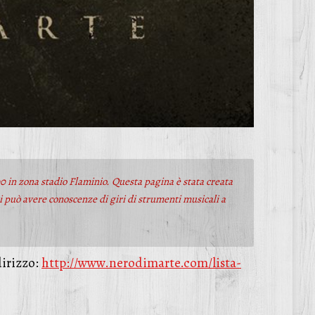
00 in zona stadio Flaminio. Questa pagina è stata creata
hi può avere conoscenze di giri di strumenti musicali a
dirizzo:
http://www.nerodimarte.com/lista-