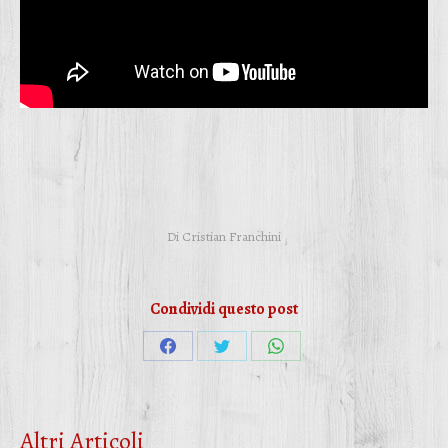
Di
Cristian Franchini
Condividi questo post
Condividi
Condividi
Condividi
su
su
su
Facebook
Twitter
WhatsApp
Altri Articoli