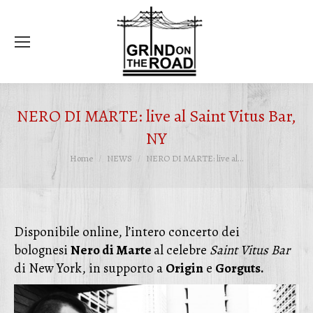
Ce
NERO DI MARTE: live al Saint Vitus Bar,
NY
Tu sei qui:
Home
NEWS
NERO DI MARTE: live al…
Disponibile online, l’intero concerto dei
bolognesi
Nero di Marte
al celebre
Saint Vitus Bar
di New York, in supporto a
Origin
e
Gorguts.