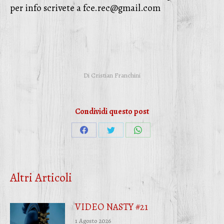
per info scrivete a fce.rec@gmail.com
Di
Cristian Franchini
Condividi questo post
Condividi
Condividi
Condividi
su
su
su
Facebook
Twitter
WhatsApp
Altri Articoli
VIDEO NASTY #21
1 Agosto 2026