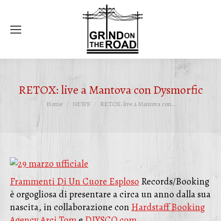
Ce
RETOX: live a Mantova con Dysmorfic
Tu sei qui:
Home
NEWS
RETOX: live a Mantova con…
Frammenti Di Un Cuore Esploso
Records/Booking
è orgogliosa di presentare a circa un anno dalla sua
nascita, in collaborazione con
Hardstaff Booking
Agency
Arci Tom
e
DIYSCO.com