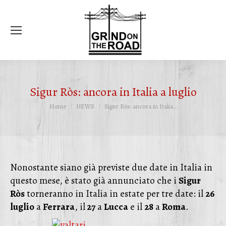
Ce
Sigur Ròs: ancora in Italia a luglio
Tu sei qui:
Home
NEWS
Sigur Ròs: ancora in Italia…
Nonostante siano già previste due date in Italia in
questo mese, è stato già annunciato che i
Sigur
Ròs
torneranno in Italia in estate per tre date: il
26
luglio
a
Ferrara
, il
27
a
Lucca
e il
28
a
Roma
.