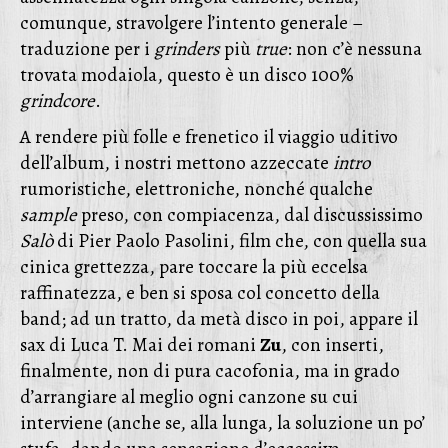
comunque, stravolgere l’intento generale –
traduzione per i
grinders
più
true
: non c’è nessuna
trovata modaiola, questo è un disco 100%
grindcore
.
A rendere più folle e frenetico il viaggio uditivo
dell’album, i nostri mettono azzeccate
intro
rumoristiche, elettroniche, nonché qualche
sample
preso, con compiacenza, dal discussissimo
Salò
di Pier Paolo Pasolini, film che, con quella sua
cinica grettezza, pare toccare la più eccelsa
raffinatezza, e ben si sposa col concetto della
band; ad un tratto, da metà disco in poi, appare il
sax di Luca T. Mai dei romani
Zu
, con inserti,
finalmente, non di pura cacofonia, ma in grado
d’arrangiare al meglio ogni canzone su cui
interviene (anche se, alla lunga, la soluzione un po’