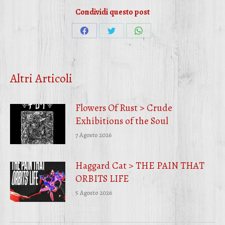
Condividi questo post
Condividi
Condividi
Condividi
su
su
su
Facebook
Twitter
WhatsApp
Altri Articoli
Flowers Of Rust > Crude
Exhibitions of the Soul
7 Agosto 2026
Haggard Cat > THE PAIN THAT
ORBITS LIFE
5 Agosto 2026