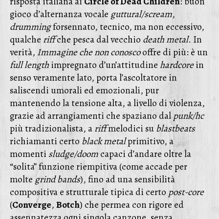
risposta italiana ai
Circle of Dead Children
: buon
gioco d’alternanza vocale
guttural/scream
,
drumming
forsennato, tecnico, ma non eccessivo,
qualche
riff
che pesca dal vecchio
death metal
. In
verità,
Immagine che non conosco
offre di più: è un
full length
impregnato d’un’attitudine
hardcore
in
senso veramente lato, porta l’ascoltatore in
saliscendi umorali ed emozionali, pur
mantenendo la tensione alta, a livello di violenza,
grazie ad arrangiamenti che spaziano dal
punk/hc
più tradizionalista, a
riff
melodici su
blastbeats
richiamanti certo
black metal
primitivo, a
momenti
sludge/doom
capaci d’andare oltre la
“solita” funzione riempitiva (come accade per
molte
grind bands
), fino ad una sensibilità
compositiva e strutturale tipica di certo
post-core
(
Converge
,
Botch
) che permea con rigore ed
assennatezza ogni singola canzone, senza,