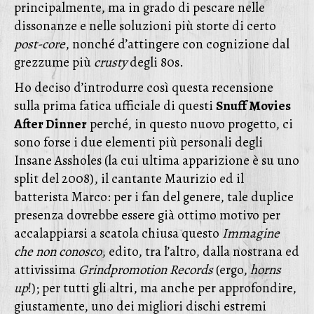
principalmente, ma in grado di pescare nelle
dissonanze e nelle soluzioni più storte di certo
post-core
, nonché d’attingere con cognizione dal
grezzume più
crusty
degli 80s.
Ho deciso d’introdurre così questa recensione
sulla prima fatica ufficiale di questi
Snuff Movies
After Dinner
perché, in questo nuovo progetto, ci
sono forse i due elementi più personali degli
Insane Assholes (la cui ultima apparizione è su uno
split del 2008), il cantante Maurizio ed il
batterista Marco: per i fan del genere, tale duplice
presenza dovrebbe essere già ottimo motivo per
accalappiarsi a scatola chiusa questo
Immagine
che non conosco
, edito, tra l’altro, dalla nostrana ed
attivissima
Grindpromotion Records
(ergo,
horns
up
!); per tutti gli altri, ma anche per approfondire,
giustamente, uno dei migliori dischi estremi