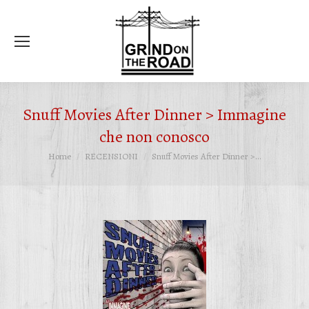
Ce
Snuff Movies After Dinner > Immagine
che non conosco
Tu sei qui:
Home
RECENSIONI
Snuff Movies After Dinner >…