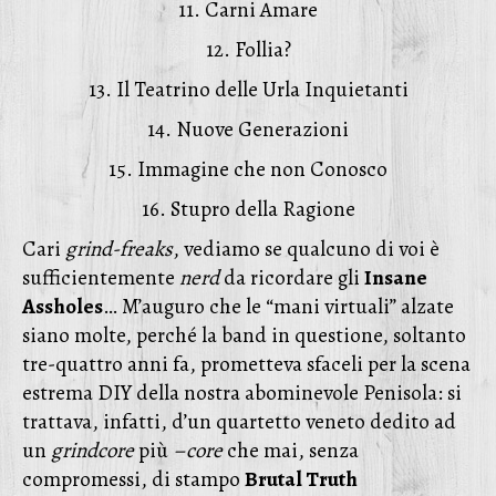
11. Carni Amare
12. Follia?
13. Il Teatrino delle Urla Inquietanti
14. Nuove Generazioni
15. Immagine che non Conosco
16. Stupro della Ragione
Cari
grind-freaks
, vediamo se qualcuno di voi è
sufficientemente
nerd
da ricordare gli
Insane
Assholes
… M’auguro che le “mani virtuali” alzate
siano molte, perché la band in questione, soltanto
tre-quattro anni fa, prometteva sfaceli per la scena
estrema DIY della nostra abominevole Penisola: si
trattava, infatti, d’un quartetto veneto dedito ad
un
grindcore
più
–core
che mai, senza
compromessi, di stampo
Brutal Truth