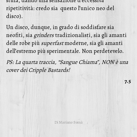
stufa, dando una sensazione d’eccessiva
ripetitività: credo sia questo l’unico neo del
disco).
Un disco, dunque, in grado di soddisfare sia
neofiti, sia
grinders
tradizionalisti, sia gli amanti
delle robe più
superfast
moderne, sia gli amanti
dell’estremo più sperimentale. Non perdetevelo.
PS: La quarta traccia, “Sangue Chiama”, NON è una
cover dei Cripple Bastards!
7.5
Di
Mariano Somà