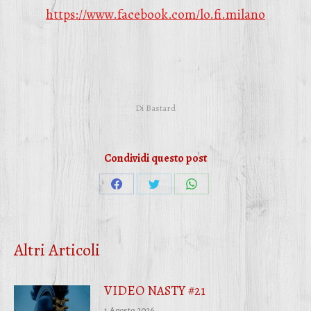
https://www.facebook.com/lo.fi.milano
Di
Bastard
Condividi questo post
Condividi
Condividi
Condividi
su
su
su
Facebook
Twitter
WhatsApp
Altri Articoli
VIDEO NASTY #21
1 Agosto 2026