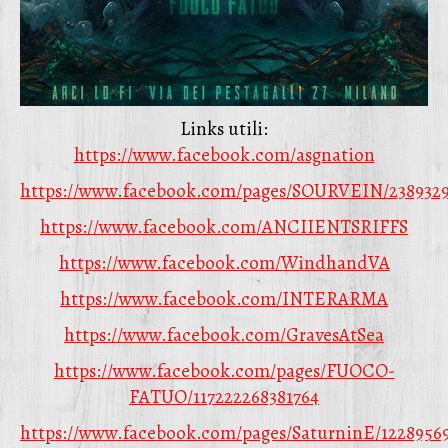
Links utili:
https://www.facebook.com/asgnatio
n
https://www.facebook.com/pages/SOURVEIN/238932
https://www.facebook.com/ANCIIENTSRIFFS
https://www.facebook.com/WindhandVA
https://www.facebook.com/INTERARMA
https://www.facebook.com/GravesAtSea
https://www.facebook.com/pages/FUOCO-
FATUO/117222268381764
https://www.facebook.com/pages/SaturninE/1228956