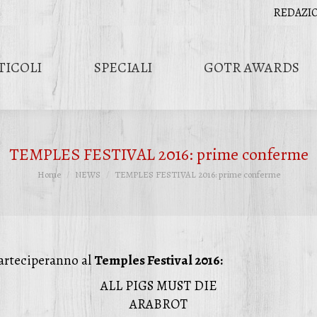
REDAZI
TICOLI
SPECIALI
GOTR AWARDS
TEMPLES FESTIVAL 2016: prime conferme
Tu sei qui:
Home
NEWS
TEMPLES FESTIVAL 2016: prime conferme
parteciperanno al
Temples Festival 2016:
ALL PIGS MUST DIE
ARABROT