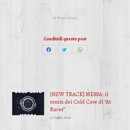
Di
Matteo Bozza
Condividi questo post
Condividi
Condividi
Condividi
su
su
su
Facebook
Twitter
WhatsApp
[NEW TRACK] MESSA: il
remix dei Cold Cave di “At
Races”
17 Luglio 2026