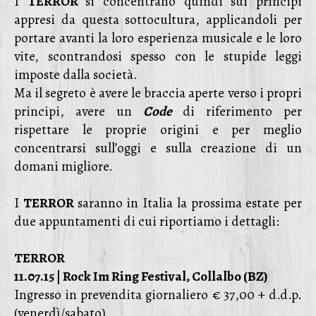
I
TERROR
si concentrano quindi sui principi
appresi da questa sottocultura, applicandoli per
portare avanti la loro esperienza musicale e le loro
vite, scontrandosi spesso con le stupide leggi
imposte dalla società.
Ma il segreto è avere le braccia aperte verso i propri
principi, avere un
Code
di riferimento per
rispettare le proprie origini e per meglio
concentrarsi sull’oggi e sulla creazione di un
domani migliore.
I
TERROR
saranno in Italia la prossima estate per
due appuntamenti di cui riportiamo i dettagli:
TERROR
11.07.15 | Rock Im Ring Festival, Collalbo (BZ)
Ingresso in prevendita giornaliero € 37,00 + d.d.p.
(venerdì/sabato)