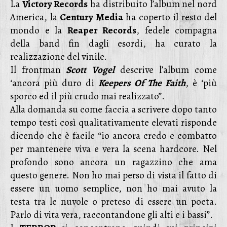
La
Victory Records
ha distribuito l’album nel nord
America, la
Century Media
ha coperto il resto del
mondo e la
Reaper Records
, fedele compagna
della band fin dagli esordi, ha curato la
realizzazione del vinile.
Il frontman
Scott
Vogel
descrive l’album come
‘ancora più duro di
Keepers
Of The Faith
, è ‘più
sporco ed il più crudo mai realizzato”.
Alla domanda su come faccia a scrivere dopo tanto
tempo testi così qualitativamente elevati risponde
dicendo che è facile “io ancora credo e combatto
per mantenere viva e vera la scena hardcore. Nel
profondo sono ancora un ragazzino che ama
questo genere. Non ho mai perso di vista il fatto di
essere un uomo semplice, non ho mai avuto la
testa tra le nuvole o preteso di essere un poeta.
Parlo di vita vera, raccontandone gli alti e i bassi”.