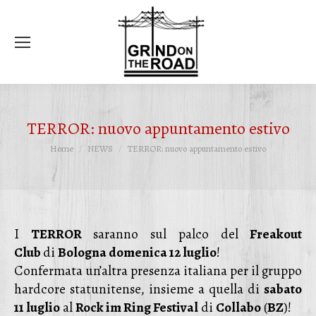
Ce
TERROR: nuovo appuntamento estivo
Tu sei qui:
Home
NEWS
TERROR: nuovo appuntamento estivo
I
TERROR
saranno sul palco del
Freakout
Club
di
Bologna domenica 12 luglio
!
Confermata un’altra presenza italiana per il gruppo
hardcore statunitense, insieme a quella di
sabato
11 luglio
al
Rock im Ring Festival
di
Collabo
(
BZ
)!