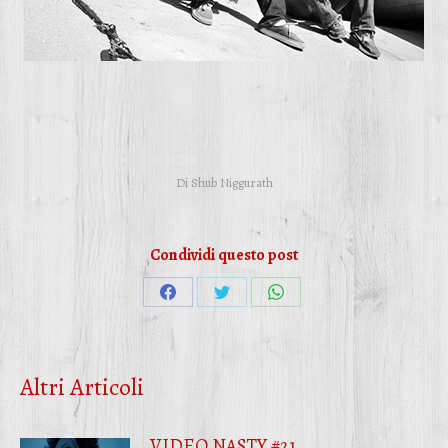
Di
Shub Niggurath
Condividi questo post
Condividi
Condividi
Condividi
su
su
su
Facebook
Twitter
WhatsApp
Altri Articoli
VIDEO NASTY #21