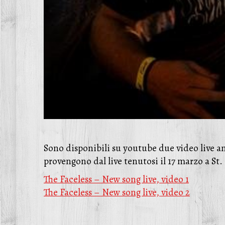
Sono disponibili su youtube due video live 
provengono dal live tenutosi il 17 marzo a St. 
The Faceless – New song live, video 1
The Faceless – New song live, video 2