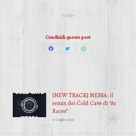
Di
Dave
Condividi questo post
Condividi
Condividi
Condividi
su
su
su
Facebook
Twitter
WhatsApp
[NEW TRACK] MESSA: il
remix dei Cold Cave di “At
Races”
17 Luglio 2026