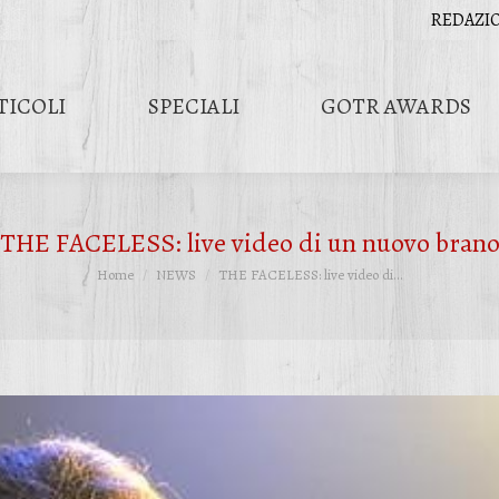
REDAZI
TICOLI
SPECIALI
GOTR AWARDS
THE FACELESS: live video di un nuovo bran
Tu sei qui:
Home
NEWS
THE FACELESS: live video di…