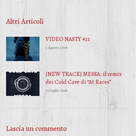
su
su
su
Facebook
Twitter
WhatsApp
Altri Articoli
VIDEO NASTY #21
1 Agosto 2026
[NEW TRACK] MESSA: il remix
dei Cold Cave di “At Races”
17 Luglio 2026
Lascia un commento