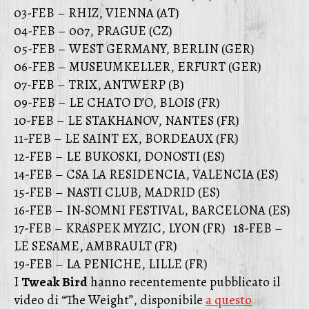
03-FEB – RHIZ, VIENNA (AT)
04-FEB – 007, PRAGUE (CZ)
05-FEB – WEST GERMANY, BERLIN (GER)
06-FEB – MUSEUMKELLER, ERFURT (GER)
07-FEB – TRIX, ANTWERP (B)
09-FEB – LE CHATO D’O, BLOIS (FR)
10-FEB – LE STAKHANOV, NANTES (FR)
11-FEB – LE SAINT EX, BORDEAUX (FR)
12-FEB – LE BUKOSKI, DONOSTI (ES)
14-FEB – CSA LA RESIDENCIA, VALENCIA (ES)
15-FEB – NASTI CLUB, MADRID (ES)
16-FEB – IN-SOMNI FESTIVAL, BARCELONA (ES)
17-FEB – KRASPEK MYZIC, LYON (FR) 18-FEB –
LE SESAME, AMBRAULT (FR)
19-FEB – LA PENICHE, LILLE (FR)
I
Tweak Bird
hanno recentemente pubblicato il
video di “The Weight”, disponibile
a questo