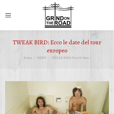
Ce
TWEAK BIRD: Ecco le date del tour
europeo
Tu sei qui:
Home
NEWS
TWEAK BIRD: Ecco le date…