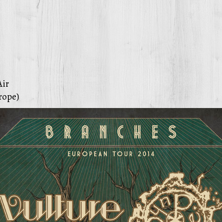
Air
rope)