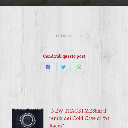
Di
Bastard
Condividi questo post
Condividi
Condividi
Condividi
su
su
su
Facebook
Twitter
WhatsApp
[NEW TRACK] MESSA: il
remix dei Cold Cave di “At
Races”