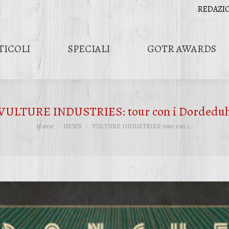
REDAZI
TICOLI
SPECIALI
GOTR AWARDS
VULTURE INDUSTRIES: tour con i Dordedu
Tu sei qui:
Home
NEWS
VULTURE INDUSTRIES: tour con i…