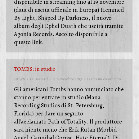
disponibile in streaming fino al 19 novembre
(data di uscita ufficiale in Europa) Hemmed
By Light, Shaped By Darkness, il nuovo
album degli Ephel Duath che uscirà tramite
Agonia Records. Ascolto disponibile a
questo link.
TOMBS: in studio
NEWS
Di
Bastard
11 Novembre 2013
Lascia un commento
Gli americani Tombs hanno annunciato che
stanno per entrare in studio (Mana
Recording Studios di St. Petersburg,
Florida) per dare un seguito
all’acclamato Path of Totality. Il produttore
sarà niente meno che Erik Rutan (Morbid
Angel, Cannibal Corpse, Hate Eternal). Di