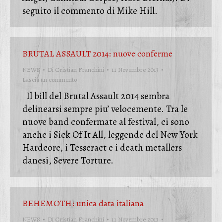
seguito il commento di Mike Hill.
BRUTAL ASSAULT 2014: nuove conferme
NEWS
Di
Cristian Franchini
11 Novembre 2013
Lascia un commento
Il bill del Brutal Assault 2014 sembra
delinearsi sempre piu’ velocemente. Tra le
nuove band confermate al festival, ci sono
anche i Sick Of It All, leggende del New York
Hardcore, i Tesseract e i death metallers
danesi, Severe Torture.
BEHEMOTH: unica data italiana
NEWS
Di
Cristian Franchini
11 Novembre 2013