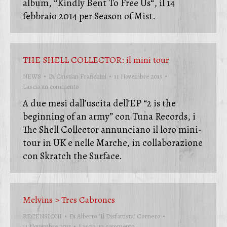
album, “Kindly Bent To Free Us“, il 14
febbraio 2014 per Season of Mist.
THE SHELL COLLECTOR: il mini tour
NEWS
Di
Cristian Franchini
11 Novembre 2013
Lascia un commento
A due mesi dall’uscita dell’EP “2 is the
beginning of an army” con Tuna Records, i
The Shell Collector annunciano il loro mini-
tour in UK e nelle Marche, in collaborazione
con Skratch the Surface.
Melvins > Tres Cabrones
RECENSIONI
Di
Alberto "Il Disfattista" Cornero
11 Novembre 2013
Lascia un commento