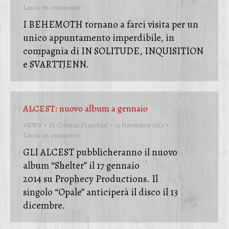
Lascia un commento
I BEHEMOTH tornano a farci visita per un
unico appuntamento imperdibile, in
compagnia di IN SOLITUDE, INQUISITION
e SVARTTJENN.
ALCEST: nuovo album a gennaio
NEWS
Di
Cristian Franchini
11 Novembre 2013
Lascia un commento
GLI ALCEST pubblicheranno il nuovo
album “Shelter” il 17 gennaio
2014 su Prophecy Productions. Il
singolo “Opale” anticiperà il disco il 13
dicembre.