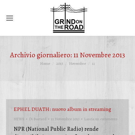
Ce
Archivio giornaliero:
11 Novembre 2013
Tu sei qui:
Home
2013
Novembre
11
EPHEL DUATH: nuovo album in streaming
NEWS
Di
Bastard
11 Novembre 2013
Lascia un commento
NPR (National Public Radio) rende