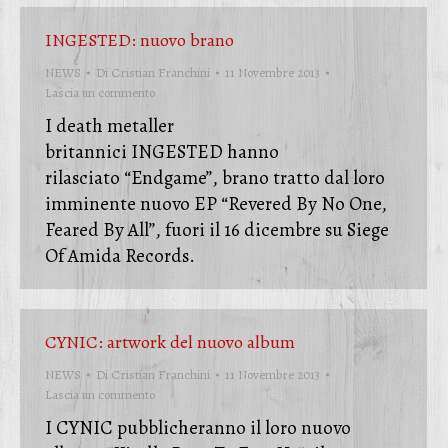
INGESTED: nuovo brano
NEWS
Di
Cristian Franchini
11 Novembre 2013
Lascia un commento
I death metaller
britannici INGESTED hanno
rilasciato “Endgame”, brano tratto dal loro
imminente nuovo EP “Revered By No One,
Feared By All”, fuori il 16 dicembre su Siege
Of Amida Records.
CYNIC: artwork del nuovo album
NEWS
Di
Cristian Franchini
11 Novembre 2013
Lascia un commento
I CYNIC pubblicheranno il loro nuovo