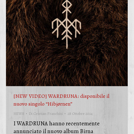
[NEW VIDEO] WARDRUNA: disponibile il
nuovo singolo “Hibjørnen”
NEWS
Di
Cristian Franchini
28 Ottobre 2024
I WARDRUNA hanno recentemente
annunciato il nuovo album Birna