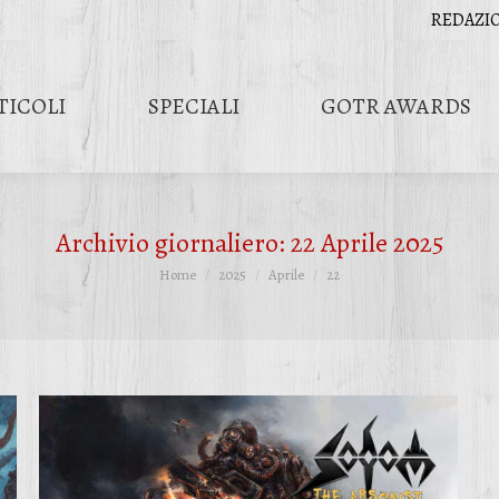
REDAZI
TICOLI
SPECIALI
GOTR AWARDS
Archivio giornaliero:
22 Aprile 2025
Tu sei qui:
Home
2025
Aprile
22