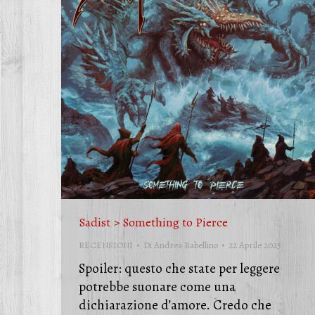
Sadist > Something to Pierce
RECENSIONI
Di
Andrea Rabellino
22 Aprile 2025
Spoiler: questo che state per leggere
potrebbe suonare come una
dichiarazione d’amore. Credo che