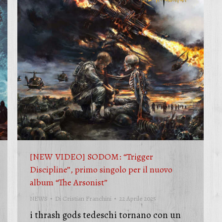
[NEW VIDEO] SODOM: “Trigger
Discipline”, primo singolo per il nuovo
album “The Arsonist”
NEWS
Di
Cristian Franchini
22 Aprile 2025
i thrash gods tedeschi tornano con un