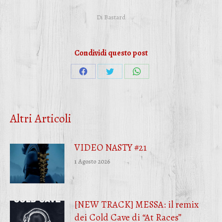
Di
Bastard
Condividi questo post
Condividi
Condividi
Condividi
su
su
su
Facebook
Twitter
WhatsApp
Altri Articoli
VIDEO NASTY #21
1 Agosto 2026
[NEW TRACK] MESSA: il remix
dei Cold Cave di “At Races”