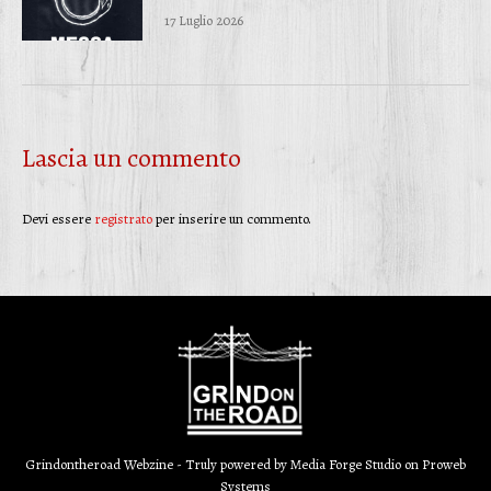
17 Luglio 2026
Lascia un commento
Devi essere
registrato
per inserire un commento.
Grindontheroad Webzine - Truly powered by
Media Forge Studio
on
Proweb
Systems