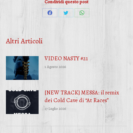
Condividi questo post
Condividi
Condividi
Condividi
su
su
su
Facebook
Twitter
WhatsApp
Altri Articoli
VIDEO NASTY #21
1 Agosto 2026
[NEW TRACK] MESSA: il remix
dei Cold Cave di “At Races”
17 Luglio 2026