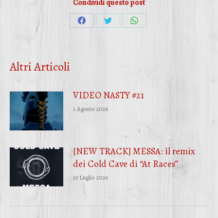
Condividi questo post
Condividi
Condividi
Condividi
su
su
su
Facebook
Twitter
WhatsApp
Altri Articoli
VIDEO NASTY #21
1 Agosto 2026
[NEW TRACK] MESSA: il remix
dei Cold Cave di “At Races”
17 Luglio 2026