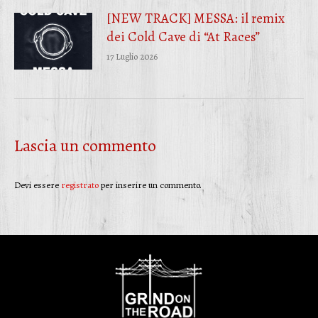
[NEW TRACK] MESSA: il remix
dei Cold Cave di “At Races”
17 Luglio 2026
Lascia un commento
Devi essere
registrato
per inserire un commento.