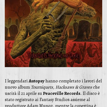
I leggendari
Autopsy
hanno completato i lavori del
nuovo album
Tourniquets, Hacksaws & Graves
che
uscirà il 21 aprile su
Peaceville Records
. Il disco è
stato registrato ai Fantasy Studios assieme al
produttore Adam Munoz, mentre la copertina è