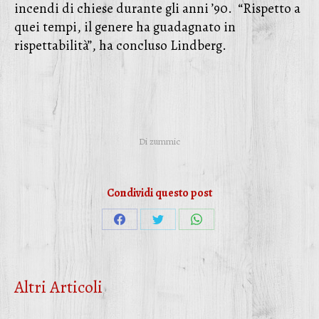
incendi di chiese durante gli anni ’90. “Rispetto a
quei tempi, il genere ha guadagnato in
rispettabilità”, ha concluso Lindberg.
Di
zummic
Condividi questo post
Condividi
Condividi
Condividi
su
su
su
Facebook
Twitter
WhatsApp
Altri Articoli