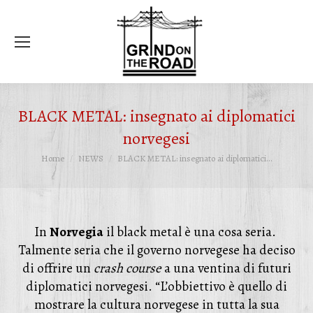
Ce
BLACK METAL: insegnato ai diplomatici
norvegesi
Tu sei qui:
Home
NEWS
BLACK METAL: insegnato ai diplomatici…
In
Norvegia
il black metal è una cosa seria.
Talmente seria che il governo norvegese ha deciso
di offrire un
crash course
a una ventina di futuri
diplomatici norvegesi. “L’obbiettivo è quello di
mostrare la cultura norvegese in tutta la sua