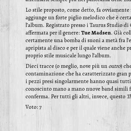
Lo stile proposto, come detto, fa ovviamente
aggiunge un forte piglio melodico che è certam
l’album. Registrato presso i Taurus Studio di
affermata per il genere:
Tue Madsen
. Già co
certamente una bomba di suoni a metà fra l’e
apripista al disco e per il quale viene anche 
proprio stile musicale lungo l’album.
Dieci tracce (o meglio, nove più un
outro
) ch
contaminazione che ha caratterizzato gran pa
i pezzi presi singolarmente hanno quasi tutti
conosciuto mano a mano nuove band simili f
conferma. Per tutti gli altri, invece, questo
T
Voto: 7