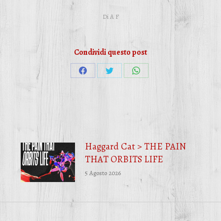
Di
A F
Condividi questo post
Condividi
Condividi
Condividi
su
su
su
Facebook
Twitter
WhatsApp
Haggard Cat > THE PAIN
THAT ORBITS LIFE
5 Agosto 2026