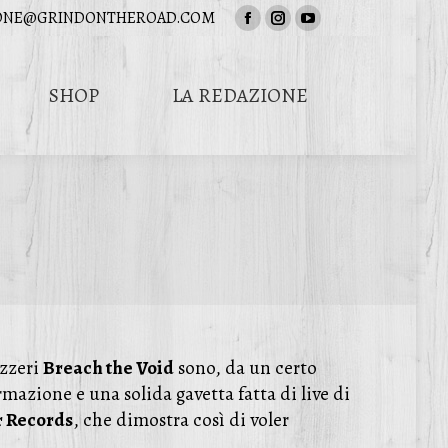
ONE@GRINDONTHEROAD.COM
Facebook
Instagram
YouTube
page
page
page
opens
opens
opens
SHOP
LA REDAZIONE
in
in
in
Cerca:
new
new
new
window
window
window
izzeri
Breach the Void
sono, da un certo
rmazione e una solida gavetta fatta di live di
 Records
, che dimostra così di voler