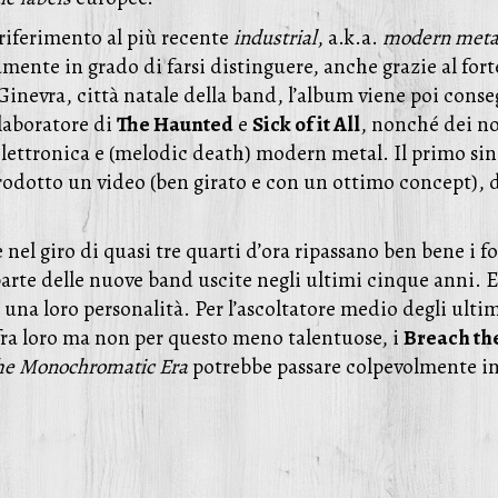
 riferimento al più recente
industrial
, a.k.a.
modern meta
ente in grado di farsi distinguere, anche grazie al forte
 Ginevra, città natale della band, l’album viene poi cons
llaboratore di
The Haunted
e
Sick of it All
, nonché dei n
lettronica e (melodic death) modern metal. Il primo sing
prodotto un video (ben girato e con un ottimo concept), d
e nel giro di quasi tre quarti d’ora ripassano ben bene i f
rte delle nuove band uscite negli ultimi cinque anni. E
 una loro personalità. Per l’ascoltatore medio degli ult
ra loro ma non per questo meno talentuose, i
Breach th
he Monochromatic Era
potrebbe passare colpevolmente in