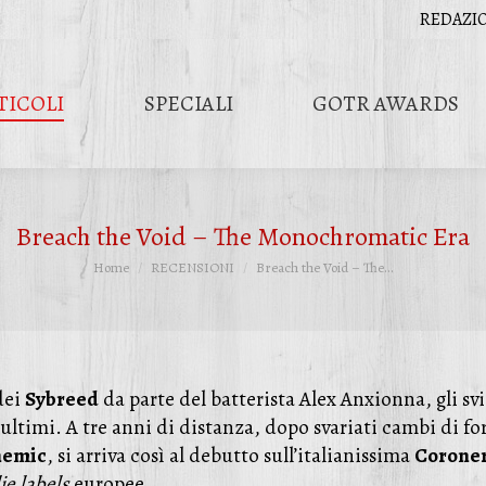
REDAZI
TICOLI
SPECIALI
GOTR AWARDS
Breach the Void – The Monochromatic Era
Tu sei qui:
Home
RECENSIONI
Breach the Void – The…
dei
Sybreed
da parte del batterista Alex Anxionna, gli sv
’ultimi. A tre anni di distanza, dopo svariati cambi di fo
emic
, si arriva così al debutto sull’italianissima
Coroner
ie labels
europee.