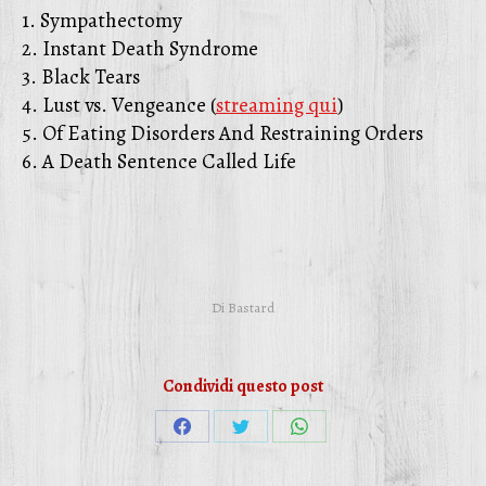
1. Sympathectomy
2. Instant Death Syndrome
3. Black Tears
4. Lust vs. Vengeance (
streaming qui
)
5. Of Eating Disorders And Restraining Orders
6. A Death Sentence Called Life
Di
Bastard
Condividi questo post
Condividi
Condividi
Condividi
su
su
su