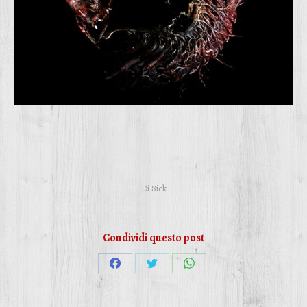
Di
Sick
Condividi questo post
Condividi
Condividi
Condividi
su
su
su