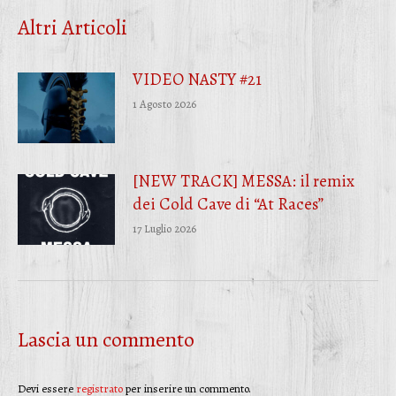
Facebook
Twitter
WhatsApp
Altri Articoli
VIDEO NASTY #21
1 Agosto 2026
[NEW TRACK] MESSA: il remix
dei Cold Cave di “At Races”
17 Luglio 2026
Lascia un commento
Devi essere
registrato
per inserire un commento.