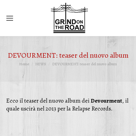
Ce
DEVOURMENT: teaser del nuovo album
Tu sei qui:
Home
NEWS
DEVOURMENT: teaser del nuovo album
Ecco il teaser del nuovo album dei
Devourment
, il
quale uscirà nel 2013 per la Relapse Records.