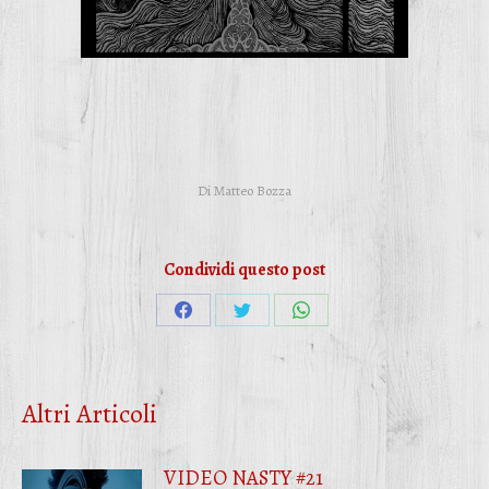
Di
Matteo Bozza
Condividi questo post
Condividi
Condividi
Condividi
su
su
su
Facebook
Twitter
WhatsApp
Altri Articoli
VIDEO NASTY #21