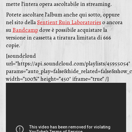
mette l’intera opera ascoltabile in streaming.
Potete ascoltare l’album anche qui sotto, oppure
nel sito della
Sentient Ruin Laboratories
o ancora
su
Bandcamp
dove è possibile acquistare la
versione in cassetta a tiratura limitata di 666
copie.
[soundcloud
url=”https://api.soundcloud.com/playlists/45955054″
params=”auto_play=false&hide_related=false&show_
width=”100%” height=”450″ iframe=”true” /]