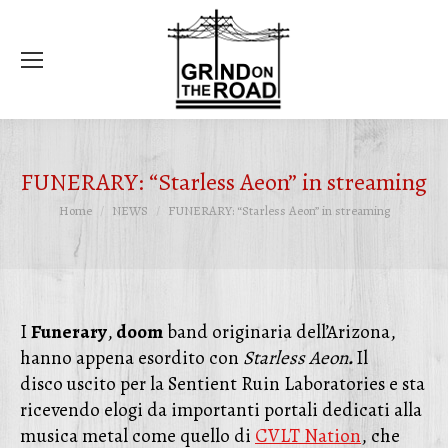
Ce
FUNERARY: “Starless Aeon” in streaming
Tu sei qui:
Home
NEWS
FUNERARY: “Starless Aeon” in streaming
I
Funerary
,
doom
band originaria dell’Arizona,
hanno appena esordito con
Starless Aeon
.
Il
disco
uscito per la Sentient Ruin Laboratories e sta
ricevendo elogi da importanti portali dedicati alla
musica metal come quello di
CVLT Nation
, che