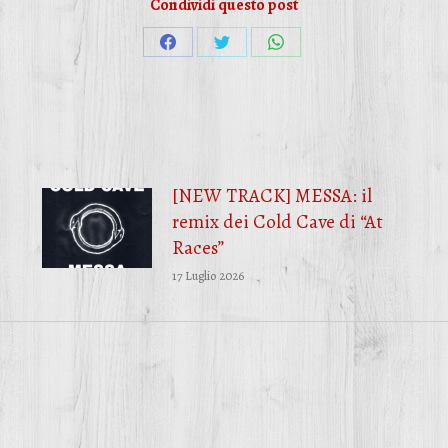
Condividi questo post
Condividi
Condividi
Condividi
su
su
su
Facebook
Twitter
WhatsApp
[NEW TRACK] MESSA: il
remix dei Cold Cave di “At
Races”
17 Luglio 2026