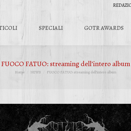
REDAZI
TICOLI
SPECIALI
GOTR AWARDS
FUOCO FATUO: streaming dell’intero album
Tu sei qui:
Home
NEWS
FUOCO FATUO: streaming dell’intero album