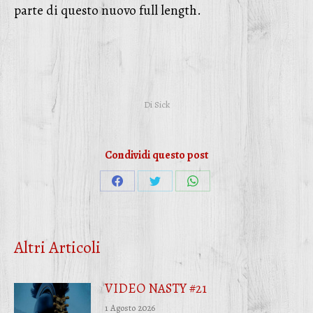
parte di questo nuovo full length.
Di
Sick
Condividi questo post
Condividi
Condividi
Condividi
su
su
su
Facebook
Twitter
WhatsApp
Altri Articoli
VIDEO NASTY #21
1 Agosto 2026