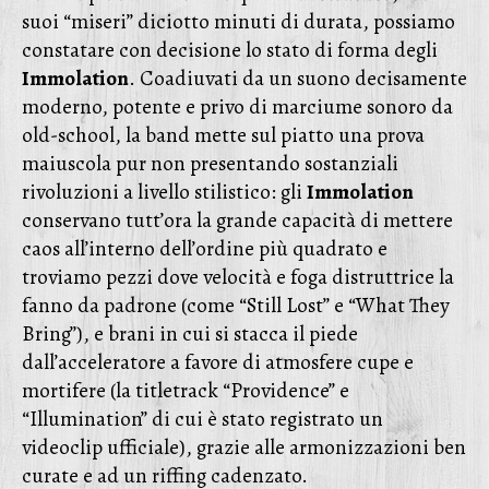
suoi “miseri” diciotto minuti di durata, possiamo
constatare con decisione lo stato di forma degli
Immolation
. Coadiuvati da un suono decisamente
moderno, potente e privo di marciume sonoro da
old-school, la band mette sul piatto una prova
maiuscola pur non presentando sostanziali
rivoluzioni a livello stilistico: gli
Immolation
conservano tutt’ora la grande capacità di mettere
caos all’interno dell’ordine più quadrato e
troviamo pezzi dove velocità e foga distruttrice la
fanno da padrone (come “Still Lost” e “What They
Bring”), e brani in cui si stacca il piede
dall’acceleratore a favore di atmosfere cupe e
mortifere (la titletrack “Providence” e
“Illumination” di cui è stato registrato un
videoclip ufficiale), grazie alle armonizzazioni ben
curate e ad un riffing cadenzato.