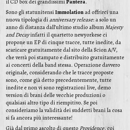
il CD box dei grandissimi
Pantera
.
Sono gli statunitensi
Immolation
ad offrirci una
nuova tipologia di
anniversary release
: a solo un
anno di distanza dall’ultimo studio album
Majesty
and Decay
infatti il quartetto newyorkese ci
propone un EP di cinque tracce, tutte inedite, da
scaricare gratuitamente dal sito della Scion A/V,
che verrà poi stampato e distribuito gratuitamente
ai concerti della band stessa. Operazione davvero
originale, considerando che le tracce proposte
sono, come già detto precedentemente, tutte
inedite e non vi sono registrazioni live, demo
version di brani delle vecchie produzioni o
qualsiasi altro tipo di riempitivo. Se poi
consideriamo la validità dei suddetti brani la cosa
si fa ancora più interessante!
Già dal primo ascolto di questo
Providence
, coi