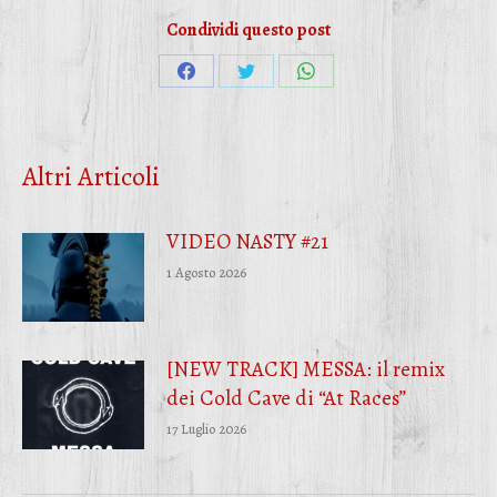
Condividi questo post
Condividi
Condividi
Condividi
su
su
su
Facebook
Twitter
WhatsApp
Altri Articoli
VIDEO NASTY #21
1 Agosto 2026
[NEW TRACK] MESSA: il remix
dei Cold Cave di “At Races”
17 Luglio 2026