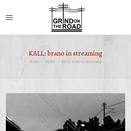
Ce
KALL: brano in streaming
Tu sei qui:
Home
NEWS
KALL: brano in streaming