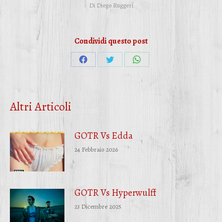
Di
Diego Ruggeri
Condividi questo post
Condividi
Condividi
Condividi
su
su
su
Facebook
Twitter
WhatsApp
Altri Articoli
GOTR Vs Edda
24 Febbraio 2026
GOTR Vs Hyperwulff
23 Dicembre 2025