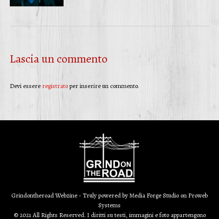
Lascia un commento
Devi essere
registrato
per inserire un commento.
Grindontheroad Webzine - Truly powered by
Media Forge Studio
on
Proweb
Systems
© 2021 All Rights Reserved. I diritti su testi, immagini e foto appartengono