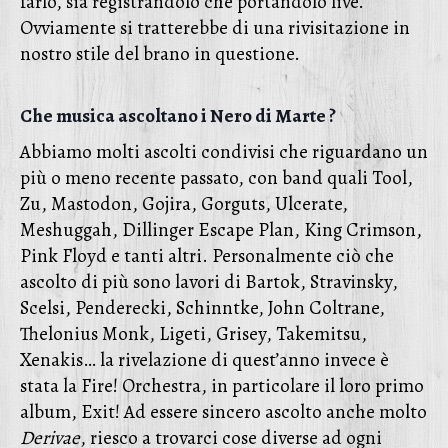
farlo, sia registrandolo che portandolo live.
Ovviamente si tratterebbe di una rivisitazione in
nostro stile del brano in questione.
Che musica ascoltano i Nero di Marte ?
Abbiamo molti ascolti condivisi che riguardano un
più o meno recente passato, con band quali Tool,
Zu, Mastodon, Gojira, Gorguts, Ulcerate,
Meshuggah, Dillinger Escape Plan, King Crimson,
Pink Floyd e tanti altri. Personalmente ciò che
ascolto di più sono lavori di Bartok, Stravinsky,
Scelsi, Penderecki, Schinntke, John Coltrane,
Thelonius Monk, Ligeti, Grisey, Takemitsu,
Xenakis… la rivelazione di quest’anno invece è
stata la Fire! Orchestra, in particolare il loro primo
album, Exit! Ad essere sincero ascolto anche molto
Derivae
, riesco a trovarci cose diverse ad ogni