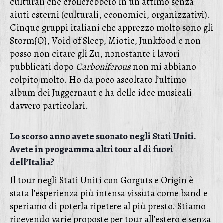
culturali che crollerebbero in un attimo senza
aiuti esterni (culturali, economici, organizzativi).
Cinque gruppi italiani che apprezzo molto sono gli
Storm{O}, Void of Sleep, Miotic, Junkfood e non
posso non citare gli Zu, nonostante i lavori
pubblicati dopo
Carboniferous
non mi abbiano
colpito molto. Ho da poco ascoltato l’ultimo
album dei Juggernaut e ha delle idee musicali
davvero particolari.
Lo scorso anno avete suonato negli Stati Uniti.
Avete in programma altri tour al di fuori
dell’Italia?
Il tour negli Stati Uniti con Gorguts e Origin è
stata l’esperienza più intensa vissuta come band e
speriamo di poterla ripetere al più presto. Stiamo
ricevendo varie proposte per tour all’estero e senza