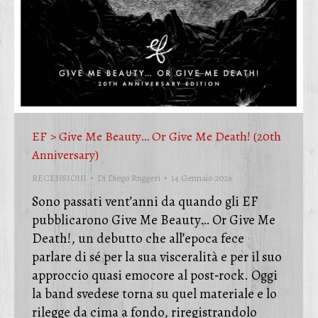
EF > Give Me Beauty… Or Give Me Death! (20th
Anniversary)
RECENSIONI
Di
Diego Ruggeri
14 Gennaio 2026
Sono passati vent’anni da quando gli EF
pubblicarono Give Me Beauty… Or Give Me
Death!, un debutto che all’epoca fece
parlare di sé per la sua visceralità e per il suo
approccio quasi emocore al post‑rock. Oggi
la band svedese torna su quel materiale e lo
rilegge da cima a fondo, riregistrandolo