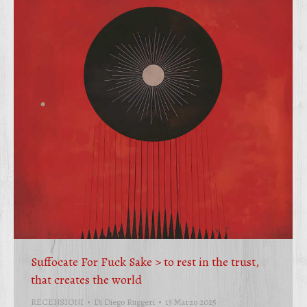
Suffocate For Fuck Sake > to rest in the trust,
that creates the world
RECENSIONI
Di
Diego Ruggeri
13 Marzo 2025