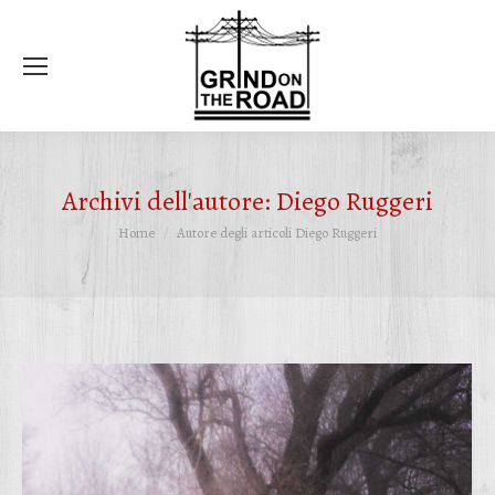
Ce
Archivi dell'autore:
Diego Ruggeri
Tu sei qui:
Home
Autore degli articoli Diego Ruggeri