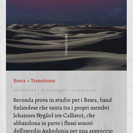
Besra > Transitions
RECENSIONI
Di
Diego Ruggeri
21 Ottobre 2023
Seconda prova in studio per i Besra, band
finlandese che vanta tra i propri membri
Johannes Nygård (ex-Callisto), che
abbandona in parte i flussi sonori
dell’esordio Anhedonia per una approccio