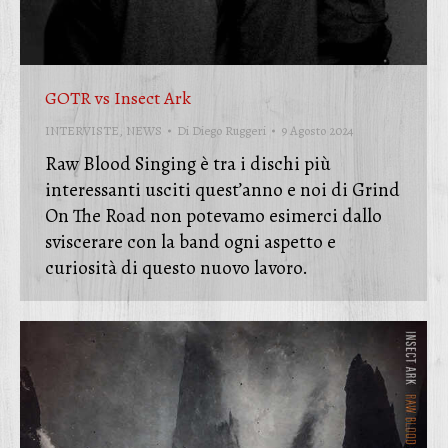
GOTR vs Insect Ark
INTERVISTE
,
NEWS
Di
Diego Ruggeri
9 Agosto 2024
Raw Blood Singing è tra i dischi più
interessanti usciti quest’anno e noi di Grind
On The Road non potevamo esimerci dallo
sviscerare con la band ogni aspetto e
curiosità di questo nuovo lavoro.