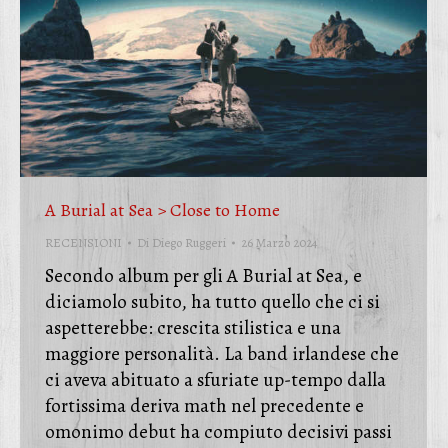
A Burial at Sea > Close to Home
RECENSIONI
Di
Diego Ruggeri
26 Marzo 2024
Secondo album per gli A Burial at Sea, e
diciamolo subito, ha tutto quello che ci si
aspetterebbe: crescita stilistica e una
maggiore personalità. La band irlandese che
ci aveva abituato a sfuriate up-tempo dalla
fortissima deriva math nel precedente e
omonimo debut ha compiuto decisivi passi