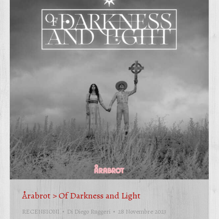
Årabrot > Of Darkness and Light
RECENSIONI
Di
Diego Ruggeri
28 Novembre 2023