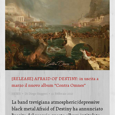
[RELEASE] AFRAID OF DESTINY: in uscita a
marzo il nuovo album “Contra Omnes”
NEWS
Di
Diego Ruggeri
11 Febbraio 2023
La band trevigiana atmospheric/depressive
black metal Afraid of Destiny ha annunciato