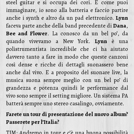
steel guitar e si occupa dei cori. E come puoi
immaginare, io sono alla batteria e faccio partire
anche i synth e altro da un pad elettronico.
Lynn
faceva parte anche della band precedente di
Dana
,
Bee and Flower
. La conosco da un bel po’, da
quando vivevamo a New York.
Lynn
è una
polistrumentista incredibile che ci ha aiutato
davvero tanto a fare in modo che queste canzoni
così dense e ricche di dettagli suonassero bene
anche dal vivo. E a proposito del suonare live, la
musica suona sempre meglio con un bel po’ di
grandezza e potenza quindi le performance dal
vivo sono sempre il setting migliore. Un sistema PA
batterà sempre uno stereo casalingo, ovviamente.
Farete un tour di presentazione del nuovo album?
Passerete per l’Italia?
TIM: Andremo in tour e c’è una buona possibilità