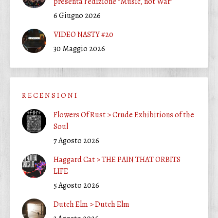
presenta l’edizione “Music, not War”
6 Giugno 2026
VIDEO NASTY #20
30 Maggio 2026
R E C E N S I O N I
Flowers Of Rust > Crude Exhibitions of the
Soul
7 Agosto 2026
Haggard Cat > THE PAIN THAT ORBITS
LIFE
5 Agosto 2026
Dutch Elm > Dutch Elm