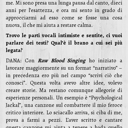
me. Mi sono presa una lunga pausa dal canto, dieci
anni per l’esattezza, e ora mi sento in grado di
approcciarmi ad esso come se fosse una cosa
nuova, il che mi aiuta a restare calma.
Trovo le parti vocali intimiste e sentite, ci vuoi
parlare dei testi? Qual’è il brano a cui sei più
legata?
DANA: Con
Raw Blood Singing
ho iniziato a
lavorare maggiormente su un format “narrativo” –
in precedenza ero più nel campo “scrivi ciò che
conosci”. Questa volta avevo altre idee, volevo
creare storie. Ma restano comunque allegorie di
esperienze personali. Un esempio è “Psychological
Jackal”, una canzone sul combattere il mio feroce
critico interiore. Lo sciacallo arriva, si ciba di me,
prova a farmi a pezzi. L’aver scritto e cantare
questa canzone mi aiuta a tenere a bada quello