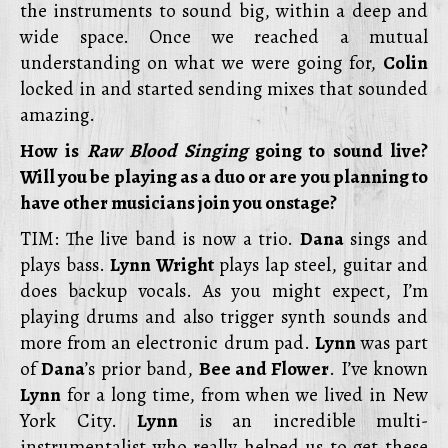
the instruments to sound big, within a deep and
wide space. Once we reached a mutual
understanding on what we were going for,
Colin
locked in and started sending mixes that sounded
amazing.
How is
Raw Blood Singing
going to sound live?
Will you be playing as a duo or are you planning to
have other musicians join you onstage?
TIM: The live band is now a trio.
Dana
sings and
plays bass.
Lynn Wright
plays lap steel, guitar and
does backup vocals. As you might expect, I’m
playing drums and also trigger synth sounds and
more from an electronic drum pad.
Lynn
was part
of
Dana
’s prior band,
Bee and Flower
. I’ve known
Lynn
for a long time, from when we lived in New
York City.
Lynn
is an incredible multi-
instrumentalist who really helped us to get these