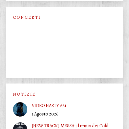
C O N C E R T I
N O T I Z I E
VIDEO NASTY #21
1 Agosto 2026
[NEW TRACK] MESSA: il remix dei Cold