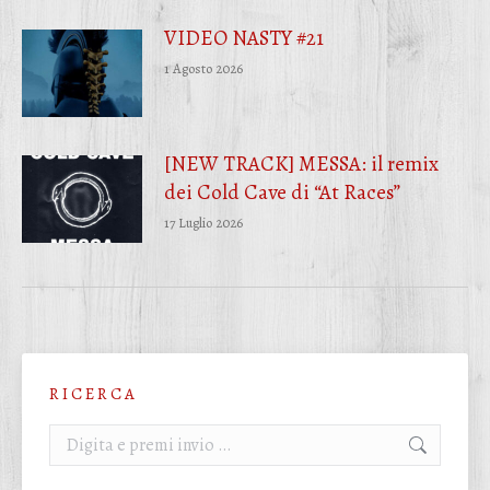
VIDEO NASTY #21
1 Agosto 2026
[NEW TRACK] MESSA: il remix
dei Cold Cave di “At Races”
17 Luglio 2026
R I C E R C A
Cerca: