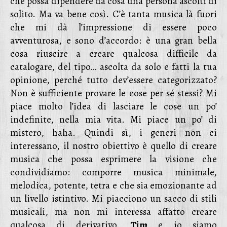
che possa dipendere da cosa una persona ascolti di
solito. Ma va bene così. C’è tanta musica là fuori
che mi dà l’impressione di essere poco
avventurosa, e sono d’accordo: è una gran bella
cosa riuscire a creare qualcosa difficile da
catalogare, del tipo… ascolta da solo e fatti la tua
opinione, perché tutto dev’essere categorizzato?
Non è sufficiente provare le cose per sé stessi? Mi
piace molto l’idea di lasciare le cose un po’
indefinite, nella mia vita. Mi piace un po’ di
mistero, haha. Quindi sì, i generi non ci
interessano, il nostro obiettivo è quello di creare
musica che possa esprimere la visione che
condividiamo: comporre musica minimale,
melodica, potente, tetra e che sia emozionante ad
un livello istintivo. Mi piacciono un sacco di stili
musicali, ma non mi interessa affatto creare
qualcosa di derivativo.
Tim
e io siamo