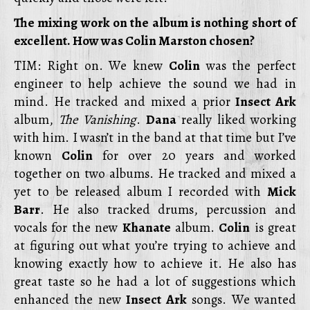
The mixing work on the album is nothing short of
excellent. How was Colin Marston chosen?
TIM: Right on. We knew
Colin
was the perfect
engineer to help achieve the sound we had in
mind. He tracked and mixed a prior
Insect Ark
album,
The Vanishing
.
Dana
really liked working
with him. I wasn’t in the band at that time but I’ve
known
Colin
for over 20 years and worked
together on two albums. He tracked and mixed a
yet to be released album I recorded with
Mick
Barr
. He also tracked drums, percussion and
vocals for the new
Khanate
album.
Colin
is great
at figuring out what you’re trying to achieve and
knowing exactly how to achieve it. He also has
great taste so he had a lot of suggestions which
enhanced the new
Insect Ark
songs. We wanted