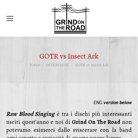
Ce
GOTR vs Insect Ark
Tu sei qui:
Home
INTERVISTE
GOTR vs Insect Ark
ENG
version below
Raw Blood Singing
è tra i dischi più interessanti
usciti quest’anno e noi di
Grind On The Road
non
potevamo esimerci dallo sviscerare con la band