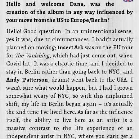
Hello and welcome Dana, was the
creation of the album in any way influenced by
your move from the US to Europe/Berlin?
Hello! Good question. In an unintentional sense,
yes it was, due to circumstances. I hadn’t actually
planned on moving;
Insect Ark
was on the EU tour
for
The Vanishing
, which had just come out, when
Covid hit. It was a chaotic time, and I decided to
stay in Berlin rather than going back to NYC, and
Andy
(
Patterson
, drums) went back to the USA. I
wasn’t sure what would happen, but I had l grown
somewhat weary of NYC, so with this unplanned
shift, my life in Berlin began again – it’s actually
the 2nd time I’ve lived here. As far as the influence
itself, the ability to live here as an artist is a
massive contrast to the life experience of an
independent artist in NYC, where you can’t get a