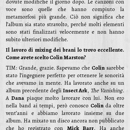
dovute modifiche il giorno dopo. Le canzoni con
voce sono quelle che hanno compiuto la
metamorfosi più grande. Ciò non significa che
l’album sia stato stravolto, perché molti elementi
sono stati finalizzati velocemente e non hanno
subito ulteriori modifiche.
Il lavoro di mixing dei brani lo trovo eccellente.
Come avete scelto Colin Marston?
TIM: Grande, grazie. Sapevamo che
Colin
sarebbe
stato l’ingegnere perfetto per ottenere le sonorità
che avevamo in mente. Ha lavorato anche su un
album precedente degli
Insect Ark
,
The Vanishing
.
A
Dana
piaque molto lavorare con lui. Non ero
nella band ai tempi, però conosco
Colin
da oltre
vent’anni e abbiamo lavorato insieme su due
album. Ha mixato un disco ancora non pubblicato
che ho registrato con
Mick Barr
. Ha anche