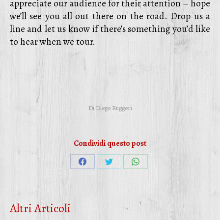
appreciate our audience for their attention – hope
we’ll see you all out there on the road. Drop us a
line and let us know if there’s something you’d like
to hear when we tour.
Di
Diego Ruggeri
Condividi questo post
Condividi
Condividi
Condividi
su
su
su
Facebook
Twitter
WhatsApp
Altri Articoli