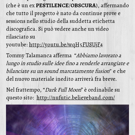
(che è un ex
PESTILENCE
/
OBSCURA
), affermando
che tutto il progetto è nato da continue prove e
sessions nello studio della suddetta etichetta
discografica. Si può vedere anche un video
rilasciato su
youtube:
http://youtu.be/wqH5FUSUjF4
Tommy Talamanca afferma “
Abbiamo lavorato a
lungo in studio sulle idee fino a renderle arrangiate e
bilanciate su un sound marcatamente fusion”
e che
del nuovo materiale inedito arriverà fra breve.
Nel frattempo, “
Dark Full Moon
” è ordinabile su
questo sito:
http://nufutic.believeband.com/