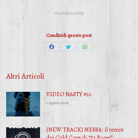
Di
LukeKerryMoly
Condividi questo post
Condividi
Condividi
Condividi
su
su
su
Facebook
Twitter
WhatsApp
Altri Articoli
VIDEO NASTY #21
1 Agosto 2026
[NEW TRACK] MESSA: il remix
dei Cold Cave di “At Races”