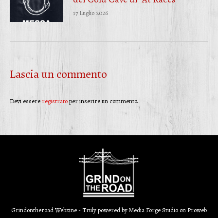
17 Luglio 2026
Lascia un commento
Devi essere
registrato
per inserire un commento.
Grindontheroad Webzine - Truly powered by
Media Forge Studio
on
Proweb