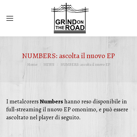
Ce
NUMBERS: ascolta il nuovo EP
Tu sei qui:
Home
NEWS
NUMBERS: ascolta il nuovo EP
I metalcorers
Numbers
hanno reso disponibile in
full-streaming il nuovo EP omonimo, e può essere
ascoltato nel player di seguito.