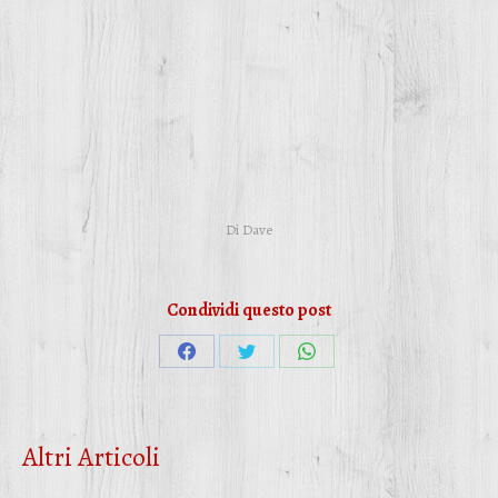
Di
Dave
Condividi questo post
Condividi
Condividi
Condividi
su
su
su
Facebook
Twitter
WhatsApp
Altri Articoli